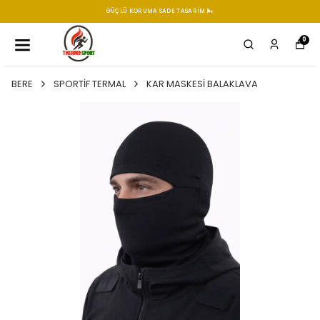
GÜÇLÜ KORUMA SADE TASARIM 🌬️
0
BERE
SPORTİF TERMAL
KAR MASKESİ BALAKLAVA