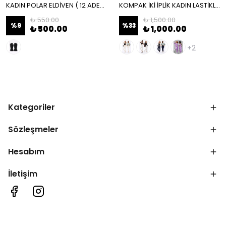
KADIN POLAR ELDİVEN ( 12 ADET ) - SİYAH
KOMPAK İKİ İPLİK KADIN LASTİKLİ PAÇA ALT EŞOFMAN ( 5 ADET ) - BEYAZ
₺ 550.00
₺ 1,500.00
%
9
%
33
₺ 500.00
₺ 1,000.00
+2
Kategoriler
Sözleşmeler
Hesabım
İletişim