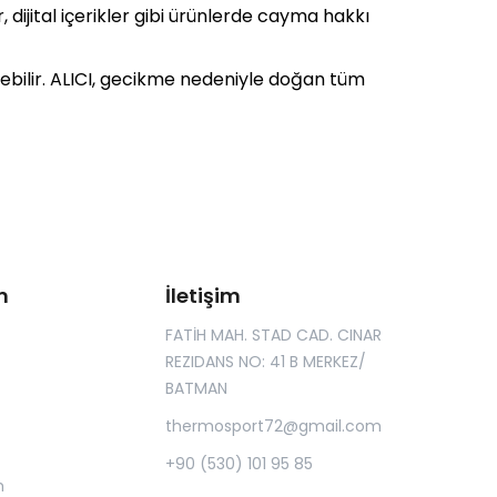
, dijital içerikler gibi ürünlerde cayma hakkı
ebilir. ALICI, gecikme nedeniyle doğan tüm
m
İletişim
FATİH MAH. STAD CAD. CINAR
REZIDANS NO: 41 B MERKEZ/
BATMAN
thermosport72@gmail.com
+90 (530) 101 95 85
m