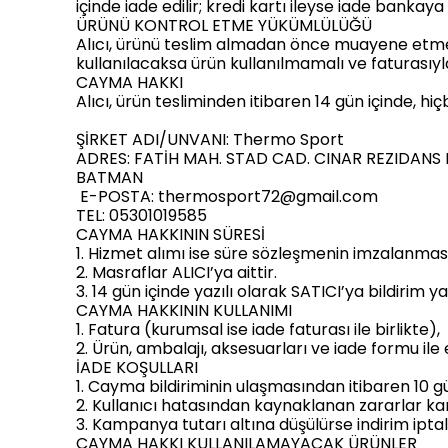
içinde iade edilir; kredi kartı ileyse iade bankay
ÜRÜNÜ KONTROL ETME YÜKÜMLÜLÜĞÜ
Alıcı, ürünü teslim almadan önce muayene etmeli
kullanılacaksa ürün kullanılmamalı ve faturasıyla 
CAYMA HAKKI
Alıcı, ürün tesliminden itibaren 14 gün içinde, hi
ŞİRKET ADI/UNVANI: Thermo Sport
ADRES: FATİH MAH. STAD CAD. CINAR REZIDANS 
BATMAN
E-POSTA:
thermosport72@gmail.com
TEL: 05301019585
CAYMA HAKKININ SÜRESİ
1. Hizmet alımı ise süre sözleşmenin imzalanmas
2. Masraflar ALICI’ya aittir.
3. 14 gün içinde yazılı olarak SATICI’ya bildirim 
CAYMA HAKKININ KULLANIMI
1. Fatura (kurumsal ise iade faturası ile birlikte),
2. Ürün, ambalajı, aksesuarları ve iade formu ile e
İADE KOŞULLARI
1. Cayma bildiriminin ulaşmasından itibaren 10 gü
2. Kullanıcı hatasından kaynaklanan zararlar ka
3. Kampanya tutarı altına düşülürse indirim iptal 
CAYMA HAKKI KULLANILAMAYACAK ÜRÜNLER