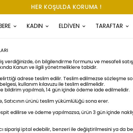
HER KOŞULDA KORUMA !
BERE
KADIN
ELDİVEN
TARAFTAR
LARI
ş verdiğinizde, ön bilgilendirme formunu ve mesafeli satış 
kında Kanun ve ilgili yönetmeliklere tabidir.
elirttiği adrese teslim edilir. Teslim edilmezse sözleşme sona
elgesi, kullanım kılavuzu ile teslim edilmelidir.
 bildirim yapılmalı, 14 gün içinde ödeme iade edilmelidir.
, Satıcının ürünü teslim yükümlülüğü sona erer.
espit edilirse ve ödeme yapılmazsa, ürün 3 gün içinde nakli
cı siparişi iptal edebilir, benzeri ile değiştirilmesini ya d