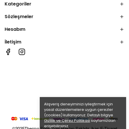
Kategoriler
Sözleşmeler
Hesabım
İletişim
Alışveriş deneyiminizi iyileştirmek için
yasal düzenlemelere uygun çerezler
(cookies) kullanıyoruz. Detaylı bilgiye
Gizlilik ve Çerez Politikası
sayfamızdan
erişebilirsiniz.
©2025Thermo Sport Tüm Hakları Saklıdır. ikas E-Ticaret