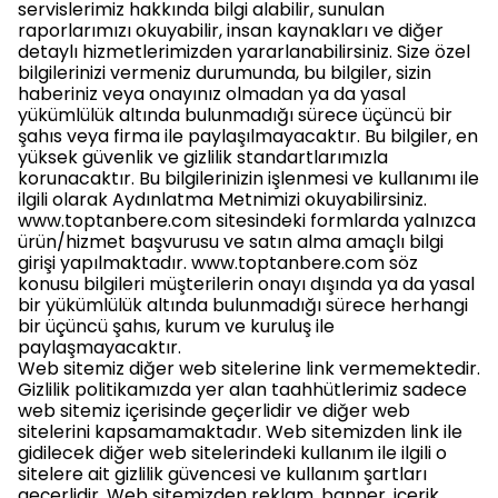
servislerimiz hakkında bilgi alabilir, sunulan
raporlarımızı okuyabilir, insan kaynakları ve diğer
detaylı hizmetlerimizden yararlanabilirsiniz. Size özel
bilgilerinizi vermeniz durumunda, bu bilgiler, sizin
haberiniz veya onayınız olmadan ya da yasal
yükümlülük altında bulunmadığı sürece üçüncü bir
şahıs veya firma ile paylaşılmayacaktır. Bu bilgiler, en
yüksek güvenlik ve gizlilik standartlarımızla
korunacaktır. Bu bilgilerinizin işlenmesi ve kullanımı ile
ilgili olarak Aydınlatma Metnimizi okuyabilirsiniz.
www.toptanbere.com sitesindeki formlarda yalnızca
ürün/hizmet başvurusu ve satın alma amaçlı bilgi
girişi yapılmaktadır. www.toptanbere.com söz
konusu bilgileri müşterilerin onayı dışında ya da yasal
bir yükümlülük altında bulunmadığı sürece herhangi
bir üçüncü şahıs, kurum ve kuruluş ile
paylaşmayacaktır.
Web sitemiz diğer web sitelerine link vermemektedir.
Gizlilik politikamızda yer alan taahhütlerimiz sadece
web sitemiz içerisinde geçerlidir ve diğer web
sitelerini kapsamamaktadır. Web sitemizden link ile
gidilecek diğer web sitelerindeki kullanım ile ilgili o
sitelere ait gizlilik güvencesi ve kullanım şartları
geçerlidir. Web sitemizden reklam, banner, içerik