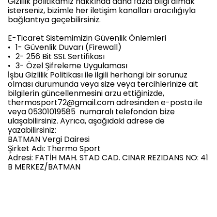
Gizlilik politikamız hakkında daha fazla bilgi almak
isterseniz, bizimle her iletişim kanalları aracılığıyla
bağlantıya geçebilirsiniz.
E-Ticaret Sistemimizin Güvenlik Önlemleri
•
1- Güvenlik Duvarı (Firewall)
•
2- 256 Bit SSL Sertifikası
•
3- Özel Şifreleme Uygulaması
İşbu Gizlilik Politikası ile ilgili herhangi bir sorunuz
olması durumunda veya size veya tercihlerinize ait
bilgilerin güncellenmesini arzu ettiğinizde,
thermosport72@gmail.com
adresinden e-posta ile
veya 05301019585 numaralı telefondan bize
ulaşabilirsiniz. Ayrıca, aşağıdaki adrese de
yazabilirsiniz:
BATMAN Vergi Dairesi
Şirket Adı: Thermo Sport
Adresi: FATİH MAH. STAD CAD. CINAR REZIDANS NO: 41
B MERKEZ/BATMAN