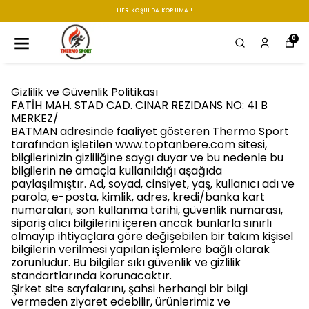
HER KOŞULDA KORUMA !
0
Gizlilik ve Güvenlik Politikası
FATİH MAH. STAD CAD. CINAR REZIDANS NO: 41 B
MERKEZ/
BATMAN adresinde faaliyet gösteren Thermo Sport
tarafından işletilen www.toptanbere.com sitesi,
bilgilerinizin gizliliğine saygı duyar ve bu nedenle bu
bilgilerin ne amaçla kullanıldığı aşağıda
paylaşılmıştır. Ad, soyad, cinsiyet, yaş, kullanıcı adı ve
parola, e-posta, kimlik, adres, kredi/banka kart
numaraları, son kullanma tarihi, güvenlik numarası,
sipariş alıcı bilgilerini içeren ancak bunlarla sınırlı
olmayıp ihtiyaçlara göre değişebilen bir takım kişisel
bilgilerin verilmesi yapılan işlemlere bağlı olarak
zorunludur. Bu bilgiler sıkı güvenlik ve gizlilik
standartlarında korunacaktır.
Şirket site sayfalarını, şahsi herhangi bir bilgi
vermeden ziyaret edebilir, ürünlerimiz ve