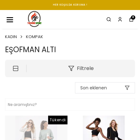
GÜÇLÜ KORUMA SADE TASARIM 🌬️
0
KADIN
KOMPAK
EŞOFMAN ALTI
Filtrele
Son eklenen
Tükendi