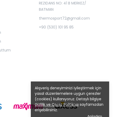
REZIDANS NO: 41 B MERKEZ/
BATMAN
thermosport72@gmail.com
+90 (530) 101 95 85
m
m
nuttum
Alışveriş deneyiminizi iyileştirmek için
yasal düzenlemelere uygun çerezler
(cookies) kullanıyoruz. Detaylı bilgiye
Gizlilik ve Çerez Politikası
sayfamızdan
erişebilirsiniz.
Anladım