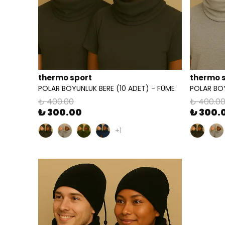
thermo sport
thermo 
POLAR BOYUNLUK BERE (10 ADET) - FÜME
POLAR BOY
₺ 400.00
₺ 400.0
₺ 300.00
₺ 300.
+1