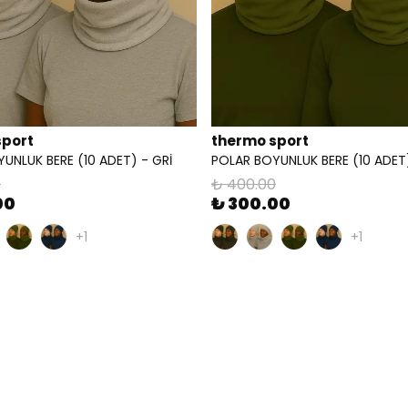
sport
thermo sport
UNLUK BERE (10 ADET) - GRİ
POLAR BOYUNLUK BERE (10 ADET)
0
₺ 400.00
00
₺ 300.00
+1
+1