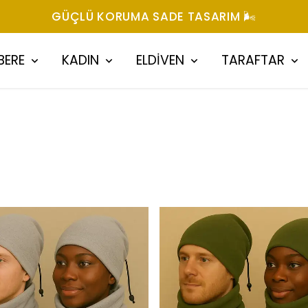
GÜÇLÜ KORUMA SADE TASARIM 🌬️
BERE
KADIN
ELDİVEN
TARAFTAR