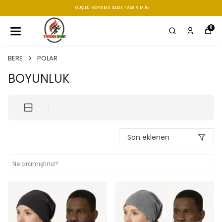
GÜÇLÜ KORUMA SADE TASARIM 🌬️
0
BERE
POLAR
BOYUNLUK
Son eklenen