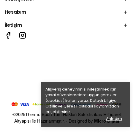
Hesabım
İletişim
Alışveriş deneyiminizi iyileştirmek için
yasal düzenlemelere uygun çerezler
(cookies) kullanıyoruz. Detaylı bilgiye
Gizlilik ve Çerez Politikası
sayfamızdan
erişebilirsiniz.
©2025Thermo Sport Tüm Hakları Saklıdır. ikas E-Ticaret
Anladım
Altyapısı ile Hazırlanmıştır. - Designed by
Micro Dijital