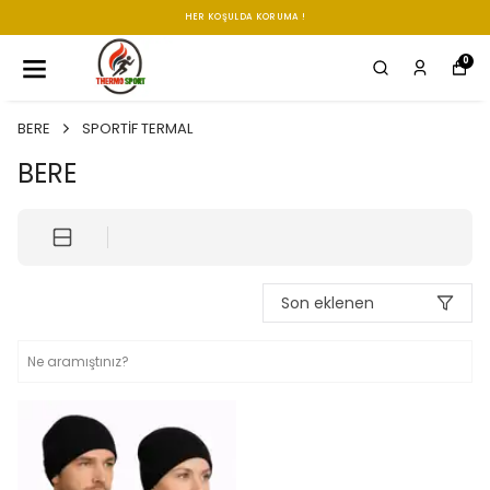
HER KOŞULDA KORUMA !
0
BERE
SPORTİF TERMAL
BERE
Son eklenen